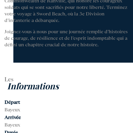
Commonwealth de Ranville, qui honore les courageux
soldats qui se sont sacrifiés pour notre liberté. Terminez
votre voyage à Sword Beach, où la 3e Division
d’infanterie a débarquée.
Joignez-vous à nous pour une journée remplie d’histoires
de courage, de résilience et de l’esprit indomptable qui a
défini un chapitre crucial de notre histoire.
Les
Informations
Départ
Bayeux
Arrivée
Bayeux