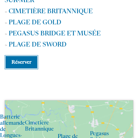
SUR-MER
CIMETIÈRE BRITANNIQUE
>
PLAGE DE GOLD
>
PEGASUS BRIDGE ET MUSÉE
>
PLAGE DE SWORD
>
Réserver
Batterie
Cimetière
allemande
Britannique
de
Pegasus
Longues-
Plage de