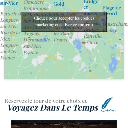
Bridge
Cimetière
sur-Mer
Gold
et
Plage de
Britannique
musée
Sword
Batterie de
d'Hermanville
Plage Gold
Cliquez pour accepter les cookies
Longues-
Sur Mer, Rue
Beach,
Pegasus
Ouistreham
marketing et activer ce contenu
sur-Mer,
du Cimetière
Arromanches-
Bridge,
France
Rue de la
Anglais,
les-Bains,
Ranville,
Mer,
Hermanville-
France
France
Longues-
sur-Mer,
sur-Mer,
France
France
Réservez le tour de votre choix et
Voyagez Dans Le Temps