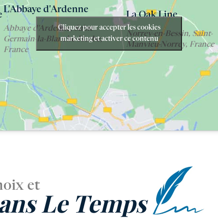
L'Abbaye d'Ardenne
e
La Oak Line
Cliquez pour accepter les cookies
Abbaye d'Ardenne, Saint-
Norrey-en-Bessin, Saint-
marketing et activer ce contenu
Germain-la-Blanche-Herbe,
Manvieu-Norrey, France
France
hoix et
ans Le Temps