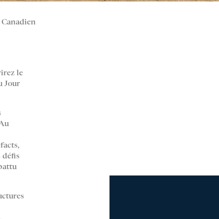
r Canadien
irez le
u Jour
s
 Au
facts,
 défis
battu
uctures
.