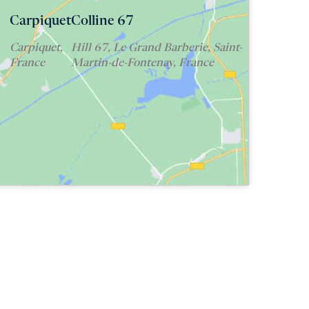
Carpiquet
Colline 67
Carpiquet,
Hill 67, Le Grand Barberie, Saint-
France
Martin-de-Fontenay, France