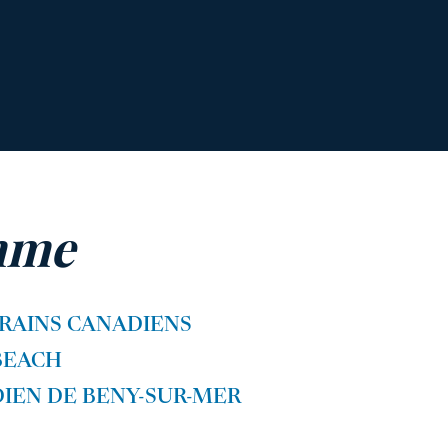
mme
RAINS CANADIENS
BEACH
IEN DE BENY-SUR-MER