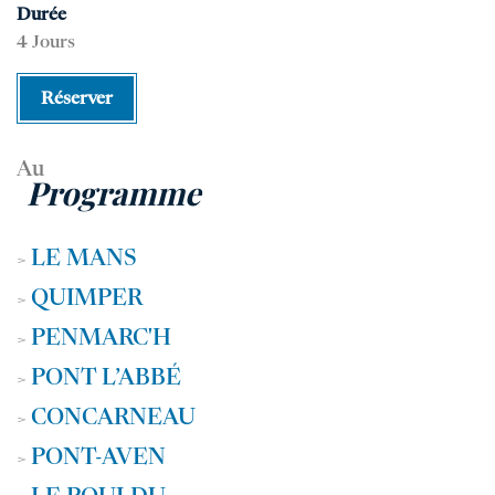
Durée
4 Jours
Réserver
Au
Programme
LE MANS
>
QUIMPER
>
PENMARC'H
>
PONT L’ABBÉ
>
CONCARNEAU
>
PONT-AVEN
>