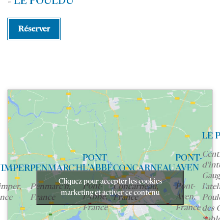
LE POULDU
>
Réserver
LE 
Cent
PONT
PONT-
d'int
L’ABBÉ
AVEN
IMPER
PENMARC'H
CONCARNEAU
Gaug
Cliquez pour accepter les cookies
Pont-
Pont-
mper,
Penmarc'h,
Concarneau,
l'ate
marketing et activer ce contenu
l'Abbé,
Aven,
nce
France
France
Poul
France
France
des 
Sable