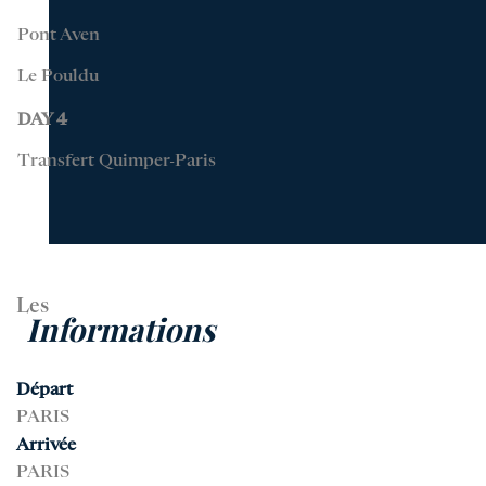
Pont Aven
Le Pouldu
DAY 4
Transfert Quimper-Paris
Les
Informations
Départ
PARIS
Arrivée
PARIS